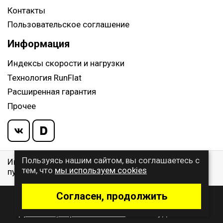
Контакты
Пользовательское соглашение
Информация
Индексы скорости и нагрузки
Технология RunFlat
Расширенная гарантия
Прочее
Пользуясь нашим сайтом, вы соглашаетесь с
Информация указанная на сайте, не является
тем, что
мы используем cookies
публичной офертой, определяемой ст. 437 ГК РФ
Согласен, продолжить
© 2009 - 2026 Buywheel.ru
Дизайн и разработка сайта
- веб-студия Gralice