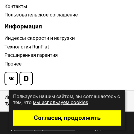
Контакты
Пользовательское соглашение
Информация
Индексы скорости и нагрузки
Технология RunFlat
Расширенная гарантия
Прочее
Пользуясь нашим сайтом, вы соглашаетесь с
Информация указанная на сайте, не является
тем, что
мы используем cookies
публичной офертой, определяемой ст. 437 ГК РФ
Согласен, продолжить
© 2009 - 2026 Buywheel.ru
Дизайн и разработка сайта
- веб-студия Gralice