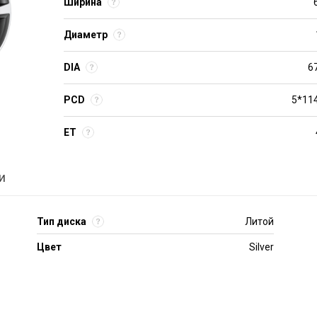
Ширина
Диаметр
DIA
6
PCD
5*114
ET
и
Тип диска
Литой
Цвет
Silver