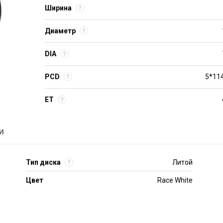
Ширина
Диаметр
DIA
PCD
5*114
ET
и
Тип диска
Литой
Цвет
Race White