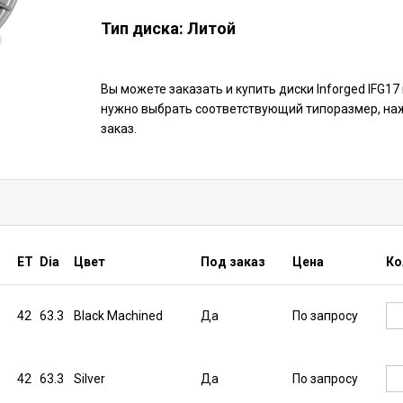
Тип диска: Литой
Вы можете заказать и купить диски Inforged IFG17
нужно выбрать соответствующий типоразмер, наж
заказ.
ET
Dia
Цвет
Под заказ
Цена
Ко
42
63.3
Black Machined
Да
По запросу
42
63.3
Silver
Да
По запросу