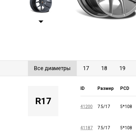
Все диаметры
17
18
19
ID
Размер
PCD
R17
41200
7.5/17
5*108
41187
7.5/17
5*108