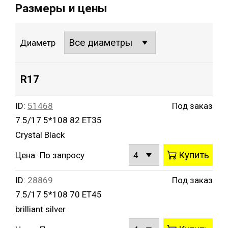
Посмотреть фотографии дисков BBS SX в цвете
Размеры и цены
Crystal Black
Посмотреть как выглядят диски на автомобиле -
Диаметр
Конфигуратор дисков BBS
Вы можете заказать и купить диски BBS SX в
нашем интернет-магазине Buywheel.ru. Для этого
R17
нужно выбрать соответствующий типоразмер,
нажать рядом с ним кнопку «в корзину» и
оформить заказ.
ID:
51468
Под заказ
7.5/17 5*108 82 ET35
Crystal Black
Купить
Цена:
По запросу
ID:
28869
Под заказ
7.5/17 5*108 70 ET45
brilliant silver